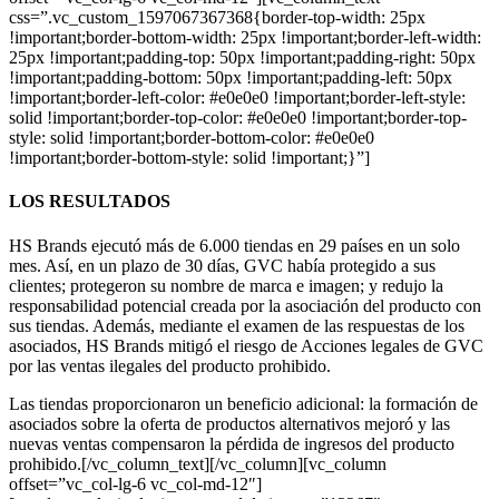
css=”.vc_custom_1597067367368{border-top-width: 25px
!important;border-bottom-width: 25px !important;border-left-width:
25px !important;padding-top: 50px !important;padding-right: 50px
!important;padding-bottom: 50px !important;padding-left: 50px
!important;border-left-color: #e0e0e0 !important;border-left-style:
solid !important;border-top-color: #e0e0e0 !important;border-top-
style: solid !important;border-bottom-color: #e0e0e0
!important;border-bottom-style: solid !important;}”]
LOS RESULTADOS
HS Brands ejecutó más de 6.000 tiendas en 29 países en un solo
mes. Así, en un plazo de 30 días, GVC había protegido a sus
clientes; protegeron su nombre de marca e imagen; y redujo la
responsabilidad potencial creada por la asociación del producto con
sus tiendas. Además, mediante el examen de las respuestas de los
asociados, HS Brands mitigó el riesgo de Acciones legales de GVC
por las ventas ilegales del producto prohibido.
Las tiendas proporcionaron un beneficio adicional: la formación de
asociados sobre la oferta de productos alternativos mejoró y las
nuevas ventas compensaron la pérdida de ingresos del producto
prohibido.[/vc_column_text][/vc_column][vc_column
offset=”vc_col-lg-6 vc_col-md-12″]