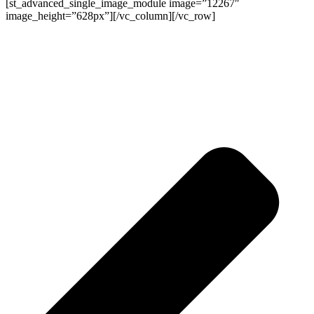
[st_advanced_single_image_module image=”12267″
image_height=”628px”][/vc_column][/vc_row]