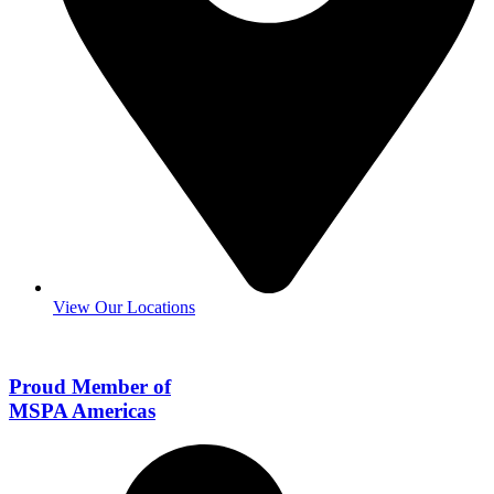
View Our Locations
Proud Member of
MSPA Americas